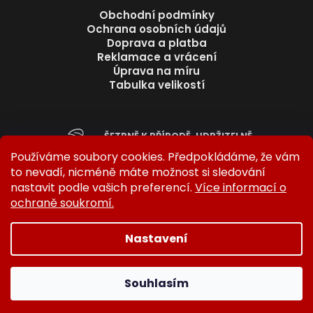
Obchodní podmínky
Ochrana osobních údajů
Doprava a platba
Reklamace a vrácení
Úprava na míru
Tabulka velikostí
ŠETRNĚ K PŘÍRODĚ. UDRŽITELNĚ.
BEZ ZBYTEČNÉHO ODPADU.
Používáme soubory cookies. Předpokládáme, že vám
to nevadí, nicméně máte možnost si sledování
nastavit podle vašich preferencí.
Více informací o
ochraně soukromí.
Nastavení
Vytvořil Shoptet
Copyright 2026
BARICO
. Všechna práva vyhrazena.
Souhlasím
Upravit nastavení cookies