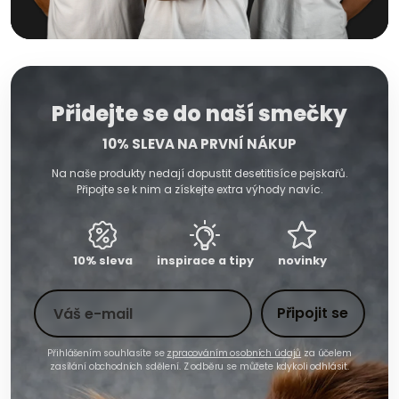
Přidejte se do naší smečky
10% SLEVA NA PRVNÍ NÁKUP
Na naše produkty nedají dopustit desetitisíce pejskařů.
Připojte se k nim a získejte extra výhody navíc.
10% sleva
inspirace a tipy
novinky
Toto pole nevyplňujte
Váš e-mail
Připojit se
Přihlášením souhlasíte se
zpracováním osobních údajů
za účelem
zasílání obchodních sdělení. Z odběru se můžete kdykoli odhlásit.