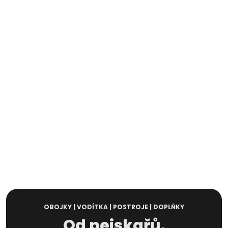
OBOJKY | VODÍTKA | POSTROJE | DOPLŇKY
Od pejskařů.