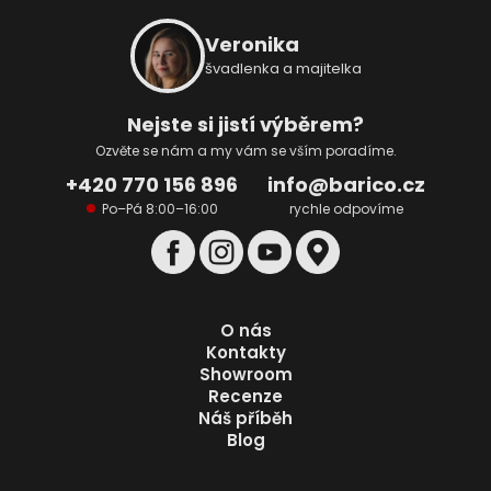
á
p
Veronika
a
švadlenka a majitelka
t
í
Nejste si jistí výběrem?
Ozvěte se nám a my vám se vším poradíme.
+420 770 156 896
info@barico.cz
Po–Pá 8:00–16:00
rychle odpovíme
O nás
Kontakty
Showroom
Recenze
Náš příběh
Blog