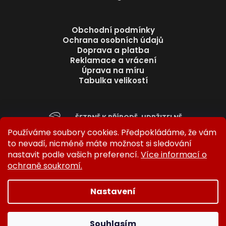
Obchodní podmínky
Ochrana osobních údajů
Doprava a platba
Reklamace a vrácení
Úprava na míru
Tabulka velikostí
ŠETRNĚ K PŘÍRODĚ. UDRŽITELNĚ.
BEZ ZBYTEČNÉHO ODPADU.
Používáme soubory cookies. Předpokládáme, že vám
to nevadí, nicméně máte možnost si sledování
nastavit podle vašich preferencí.
Více informací o
ochraně soukromí.
Nastavení
Vytvořil Shoptet
Copyright 2026
BARICO
. Všechna práva vyhrazena.
Souhlasím