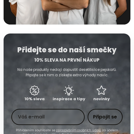
Přidejte se do naší smečky
10% SLEVA NA PRVNÍ NÁKUP
Na naše produkty nedají dopustit desetitisíce pejskařů.
Připojte se k nim a získejte extra výhody navíc.
10% sleva
inspirace a tipy
novinky
Toto pole nevyplňujte
Váš e-mail
Připojit se
Přihlášením souhlasíte se
zpracováním osobních údajů
za účelem