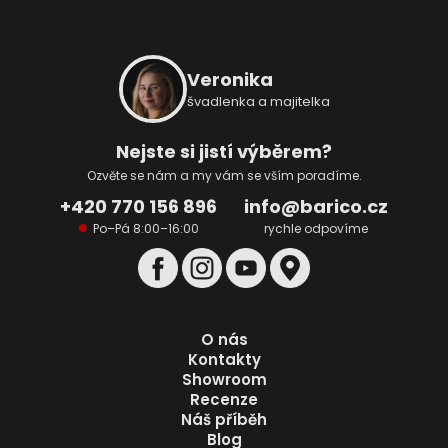
Z
á
p
Veronika
a
švadlenka a majitelka
t
í
Nejste si jistí výběrem?
Ozvěte se nám a my vám se vším poradíme.
+420 770 156 896
info@barico.cz
Po–Pá 8:00–16:00
rychle odpovíme
O nás
Kontakty
Showroom
Recenze
Náš příběh
Blog