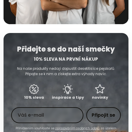
Přidejte se do naší smečky
10% SLEVA NA PRVNÍ NÁKUP
Na naše produkty nedají dopustit desetitisíce pejskařů.
Připojte se k nim a získejte extra výhody navíc.
10% sleva
inspirace a tipy
novinky
Toto pole nevyplňujte
Váš e-mail
Připojit se
Přihlášením souhlasíte se
zpracováním osobních údajů
za účelem