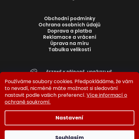
Obchodní podmínky
Ochrana osobních údajů
Doprava a platba
Reklamace a vrácení
Úprava na míru
Tabulka velikostí
ŠETRNĚ K PŘÍRODĚ. UDRŽITELNĚ.
BEZ ZBYTEČNÉHO ODPADU.
Používáme soubory cookies. Předpokládáme, že vám
to nevadí, nicméně máte možnost si sledování
nastavit podle vašich preferencí.
Více informací o
ochraně soukromí.
Nastavení
Vytvořil Shoptet
Copyright 2026
BARICO
. Všechna práva vyhrazena.
Souhlasím