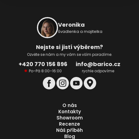
Z
á
p
Veronika
a
švadlenka a majitelka
t
í
Nejste si jistí výběrem?
Ozvěte se nám a my vám se vším poradíme.
+420 770 156 896
info@barico.cz
Po–Pá 8:00–16:00
rychle odpovíme
O nás
Kontakty
Showroom
Recenze
Náš příběh
Blog