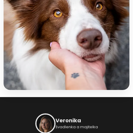
Z
á
p
Veronika
a
švadlenka a majitelka