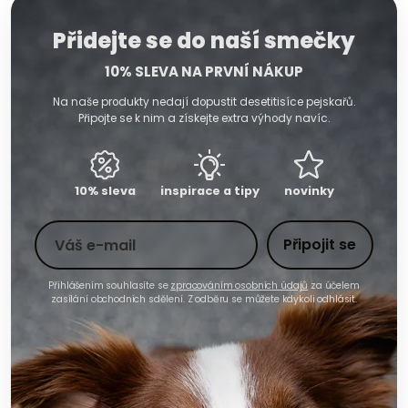
Přidejte se do naší smečky
10% SLEVA NA PRVNÍ NÁKUP
Na naše produkty nedají dopustit desetitisíce pejskařů.
Připojte se k nim a získejte extra výhody navíc.
10% sleva
inspirace a tipy
novinky
Toto pole nevyplňujte
Váš e-mail
Připojit se
Přihlášením souhlasíte se
zpracováním osobních údajů
za účelem
zasílání obchodních sdělení. Z odběru se můžete kdykoli odhlásit.