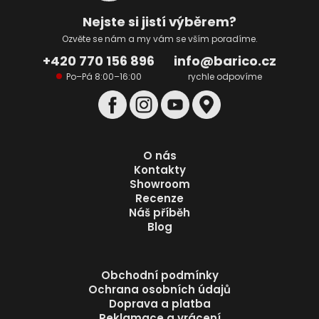
t
í
Nejste si jistí výběrem?
Ozvěte se nám a my vám se vším poradíme.
+420 770 156 896
info@barico.cz
Po–Pá 8:00–16:00
rychle odpovíme
O nás
Kontakty
Showroom
Recenze
Náš příběh
Blog
Obchodní podmínky
Ochrana osobních údajů
Doprava a platba
Reklamace a vrácení