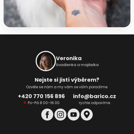
Z
á
p
Veronika
a
švadlenka a majitelka
t
í
Nejste si jistí výběrem?
Ozvěte se nám a my vám se vším poradíme.
+420 770 156 896
info@barico.cz
Po–Pá 8:00–16:00
rychle odpovíme