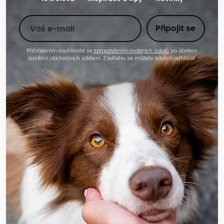
Toto pole nevyplňujte
Váš e-mail
Připojit se
Přihlášením souhlasíte se
zpracováním osobních údajů
za účelem
zasílání obchodních sdělení. Z odběru se můžete kdykoli odhlásit.