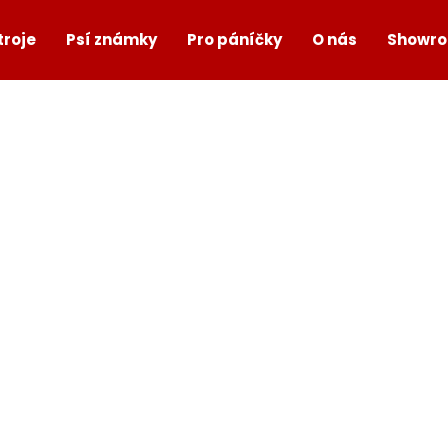
troje
Psí známky
Pro páníčky
O nás
Showr
Co potřebujete najít?
HLEDAT
Doporučujeme