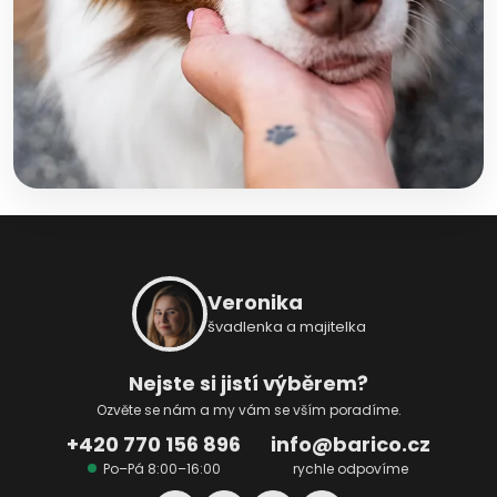
Z
á
p
Veronika
a
švadlenka a majitelka
t
í
Nejste si jistí výběrem?
Ozvěte se nám a my vám se vším poradíme.
+420 770 156 896
info@barico.cz
Po–Pá 8:00–16:00
rychle odpovíme