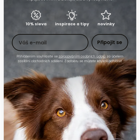
10% sleva
inspirace a tipy
novinky
Toto pole nevyplňujte
Váš e-mail
Připojit se
Přihlášením souhlasíte se
zpracováním osobních údajů
za účelem
zasílání obchodních sdělení. Z odběru se můžete kdykoli odhlásit.