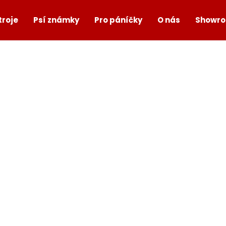
troje
Psí známky
Pro páníčky
O nás
Showr
Co potřebujete najít?
HLEDAT
Doporučujeme