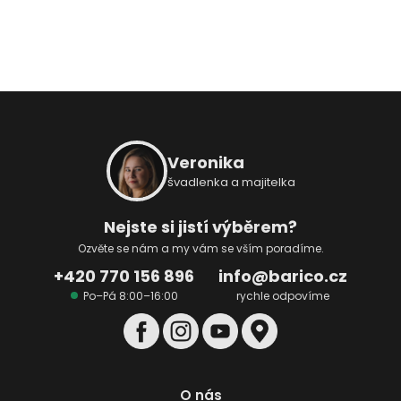
č
u
j
e
m
e
Z
á
p
Veronika
a
švadlenka a majitelka
t
í
Nejste si jistí výběrem?
Ozvěte se nám a my vám se vším poradíme.
+420 770 156 896
info@barico.cz
Po–Pá 8:00–16:00
rychle odpovíme
O nás